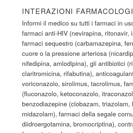
INTERAZIONI FARMACOLOG
Informi il medico su tutti i farmaci in us
farmaci anti-HIV (nevirapina, ritonavir, 
farmaci sequestro (carbamazepina, fenit
cuore o la pressione arteriosa (nicardip
nifedipina, amlodipina), gli antibiotici (
claritromicina, rifabutina), anticoagulant
voriconazolo, sirolimus, tacrolimus, far
(fluconazolo, ketoconazolo, itraconazol
benzodiazepine (clobazam, triazolam,
midazolam), farmaci della segale corn
diidroergotamina, bromocriptina), contr