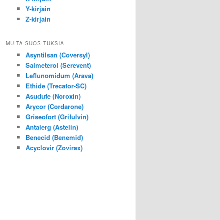
Y-kirjain
Z-kirjain
MUITA SUOSITUKSIA
Asyntilsan (Coversyl)
Salmeterol (Serevent)
Leflunomidum (Arava)
Ethide (Trecator-SC)
Asudufe (Noroxin)
Arycor (Cordarone)
Griseofort (Grifulvin)
Antalerg (Astelin)
Benecid (Benemid)
Acyclovir (Zovirax)