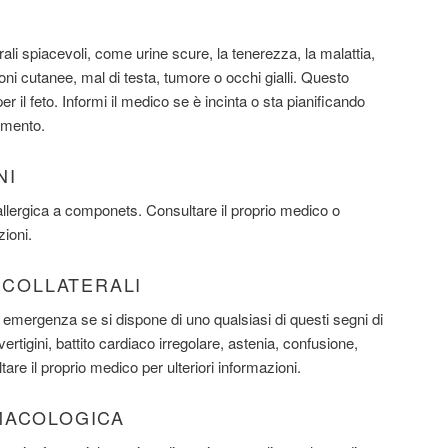
rali spiacevoli, come urine scure, la tenerezza, la malattia,
oni cutanee, mal di testa, tumore o occhi gialli. Questo
il feto. Informi il medico se è incinta o sta pianificando
amento.
NI
llergica a componets. Consultare il proprio medico o
zioni.
I COLLATERALI
emergenza se si dispone di uno qualsiasi di questi segni di
, vertigini, battito cardiaco irregolare, astenia, confusione,
are il proprio medico per ulteriori informazioni.
MACOLOGICA